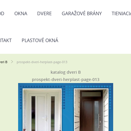
OD
OKNA
DVERE
GARAŽOVÉ BRÁNY
TIENIAC
TAKT
PLASTOVÉ OKNÁ
eri B
prospekt-dveri-herplast-page-013
katalog dveri B
prospekt-dveri-herplast-page-013