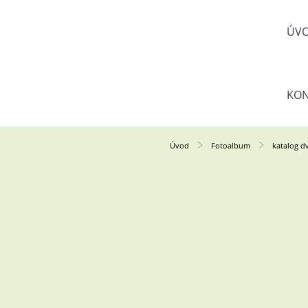
ÚV
KON
Úvod
Fotoalbum
katalog dv