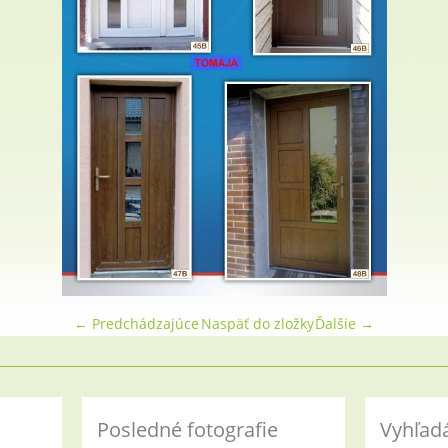
← Predchádzajúce
Naspäť do zložky
Ďalšie →
Posledné fotografie
Vyhľad