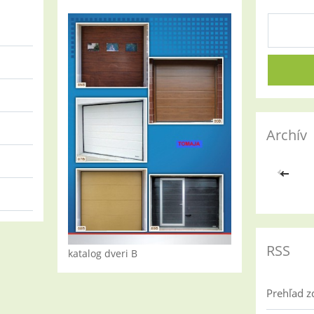
Archív
<<
RSS
katalog dveri B
Prehľad z