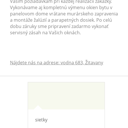
Vašim požiadavkám pri každej realizácií zákazky.
Vykonávame aj kompletnú výmenu okien bytu v
panelovom dome vrátane murárskeho zapravenia
a montáže žalúzií a parapetných dosiek. Po celú
dobu záruky sme pripravení zadarmo vykonať
servisný zásah na Vašich oknách.
Nájdete nás na adrese: vodna 683, Žitavany
sietky