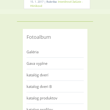
15. 1. 2017 |
Rubrika:
Interiérové žalúzie -
Hliníkové
Fotoalbum
Galéria
Gava vyplne
katalóg dverí
katalog dveri B
katalog produktov
katalog profilov